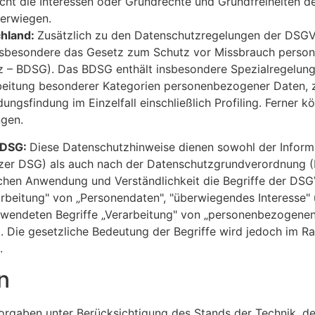
nicht die Interessen oder Grundrechte und Grundfreiheiten 
erwiegen.
chland:
Zusätzlich zu den Datenschutzregelungen der DSGV
insbesondere das Gesetz zum Schutz vor Missbrauch perso
 – BDSG). Das BDSG enthält insbesondere Spezialregelung
beitung besonderer Kategorien personenbezogener Daten, z
ungsfindung im Einzelfall einschließlich Profiling. Ferner
ngen.
 DSG:
Diese Datenschutzhinweise dienen sowohl der Inform
er DSG) als auch nach der Datenschutzgrundverordnung (D
ichen Anwendung und Verständlichkeit die Begriffe der DS
rbeitung" von „Personendaten", "überwiegendes Interesse"
wendeten Begriffe „Verarbeitung" von „personenbezogenen 
. Die gesetzliche Bedeutung der Begriffe wird jedoch im 
.
n
orgaben unter Berücksichtigung des Stands der Technik, de