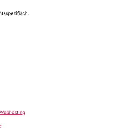
htsspezifisch.
 Webhosting
g