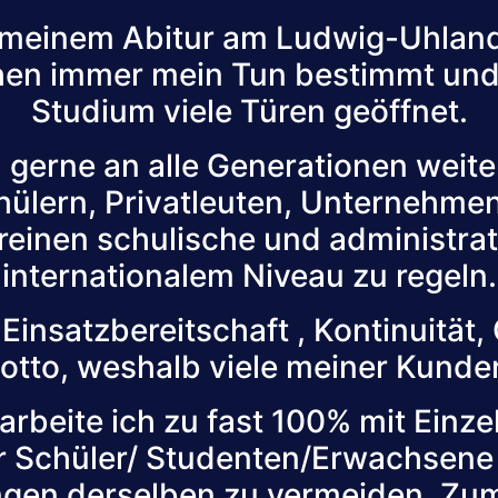
t meinem Abitur am Ludwig-Uhla
hen immer mein Tun bestimmt un
Studium viele Türen geöffnet.
 gerne an alle Generationen weite
hülern, Privatleuten, Unternehmen
einen schulische und administrat
internationalem Niveau zu regeln.
e Einsatzbereitschaft , Kontinuität,
 Motto, weshalb viele meiner Kund
arbeite ich zu fast 100% mit Einz
r Schüler/ Studenten/Erwachsene
n derselben zu vermeiden. Zum 